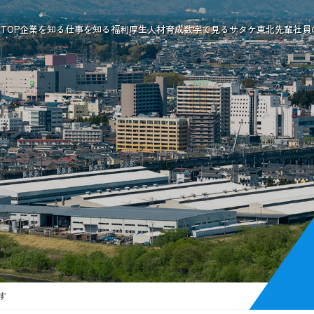
TOP
企業を知る
仕事を知る
福利厚生
人材育成
数字で見るサタケ東北
先輩社員
す