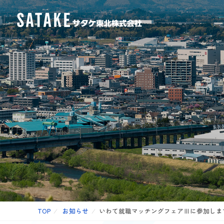
TOP
⁄
お知らせ
⁄
いわて就職マッチングフェアⅢに参加しま